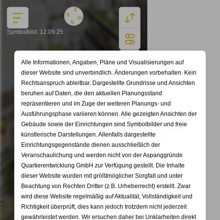
S
E
MENÜ
W
N
Symbolbild: 12.09.25
IMMOFINDER
Alle Informationen, Angaben, Pläne und Visualisierungen auf
dieser Website sind unverbindlich. Änderungen vorbehalten. Kein
Rechtsanspruch ableitbar. Dargestellte Grundrisse und Ansichten
beruhen auf Daten, die den aktuellen Planungsstand
repräsentieren und im Zuge der weiteren Planungs- und
Ausführungsphase variieren können. Alle gezeigten Ansichten der
Gebäude sowie der Einrichtungen sind Symbolbilder und freie
künstlerische Darstellungen. Allenfalls dargestellte
Einrichtungsgegenstände dienen ausschließlich der
Veranschaulichung und werden nicht von der Aspanggründe
Quartierentwicklung GmbH zur Verfügung gestellt. Die Inhalte
dieser Website wurden mit größtmöglicher Sorgfalt und unter
Beachtung von Rechten Dritter (z.B. Urheberrecht) erstellt. Zwar
wird diese Website regelmäßig auf Aktualität, Vollständigkeit und
Richtigkeit überprüft, dies kann jedoch trotzdem nicht jederzeit
gewährleistet werden. Wir ersuchen daher bei Unklarheiten direkt