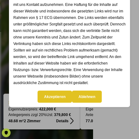
mit uns Kontakt aufzunehmen. Eine Haftung für die Inhalte auf
dieser Website und insbesondere die gesetzten Links wird nur im
Rahmen von § 17 ECG übernommen. Die Links werden ebenfalls
unter größtmöglicher Sorgfalt gesetzt und auch überprüft. Dennoch
kann nicht garantiert werden, dass sich die verlinkte Seite nicht
ohne unsere Kenntnis und Zutun ändert. Zum Zeitpunkt der
Verlinkung haben sich diese Links rechtskonform dargestellt.
Sollten wir auf ein rechtliches Problem aufmerksam (gemacht)
werden, so wird der betreffende Link umgehend entfernt. An den
Inhalten auf dieser Website haben wir die erforderlichen
Nutzungs- bzw. Verwertungsrechte. Eine Verwendung der Inhalte
unserer Webseite (insbesondere Bilder) ohne unsere
ausdrückliche Zustimmung ist nicht gestattet.
Akzeptieren
Ablehnen
Stg. 1 - Top 19
Stg. 2 - Top 19
Verfügbar
Verfü
Eigennutzerpreis:
422,000 €
Eigennutzerpreis:
599,000 €
KONTAKT
Anlegerpreis zzgl 20%Ust:
379,800 €
Anlegerpreis zzgl 20%Ust:
539,
48.68 m²
2 Zimmer
Details
77.09 m²
3 Zimmer
Det
PRESSE / DOWNLOAD
IMPRESSUM / DSGVO