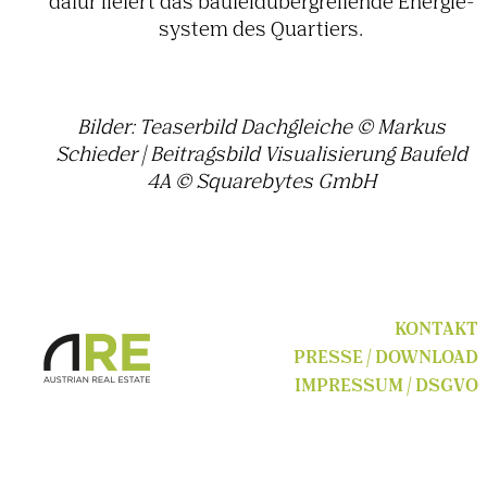
dafür liefert das baufeld­über­grei­fende Ener­gie­
system des Quar­tiers.
Bilder: Teaser­bild Dach­gleiche © Markus
Schieder | Beitrags­bild Visua­li­sie­rung Baufeld
4A © Squa­re­bytes GmbH
KONTAKT
PRESSE / DOWNLOAD
IMPRESSUM / DSGVO