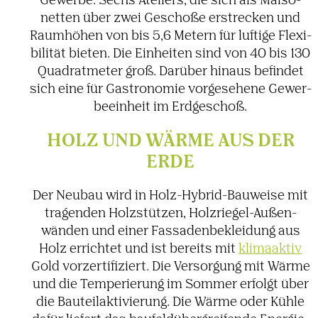
Gewerbe: Sechs Ateliers, die sich als Maiso­
netten über zwei Geschoße erstre­cken und
Raum­höhen von bis 5,6 Metern für luftige Flexi­
bi­lität bieten. Die Einheiten sind von 40 bis 130
Quadrat­meter groß. Darüber hinaus befindet
sich eine für Gastro­nomie vorge­se­hene Gewer­
be­ein­heit im Erdge­schoß.
HOLZ UND WÄRME AUS DER
ERDE
Der Neubau wird in Holz-Hybrid-Bauweise mit
tragenden Holz­stützen, Holz­riegel-Außen­
wänden und einer Fassa­den­be­klei­dung aus
Holz errichtet und ist bereits mit
klima­aktiv
Gold vorzer­ti­fi­ziert. Die Versor­gung mit Wärme
und die Tempe­rie­rung im Sommer erfolgt über
die Bauteilak­ti­vie­rung. Die Wärme oder Kühle