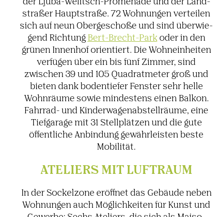
der Ljuba-Welitsch-Prome­nade und der Land­
straßer Haupt­straße. 72 Wohnungen verteilen
sich auf neun Ober­ge­schoße und sind über­wie­
gend Rich­tung
Bert-Brecht-Park
oder in den
grünen Innenhof orien­tiert. Die Wohn­ein­heiten
verfügen über ein bis fünf Zimmer, sind
zwischen 39 und 105 Quadrat­meter groß und
bieten dank boden­tiefer Fenster sehr helle
Wohn­räume sowie mindes­tens einen Balkon.
Fahrrad- und Kinder­wa­gen­ab­stell­räume, eine
Tief­ga­rage mit 31 Stell­plätzen und die gute
öffent­liche Anbin­dung gewähr­leisten beste
Mobi­lität.
ATELIERS MIT LUFT­RAUM
In der Sockel­zone eröffnet das Gebäude neben
Wohnungen auch Möglich­keiten für Kunst und