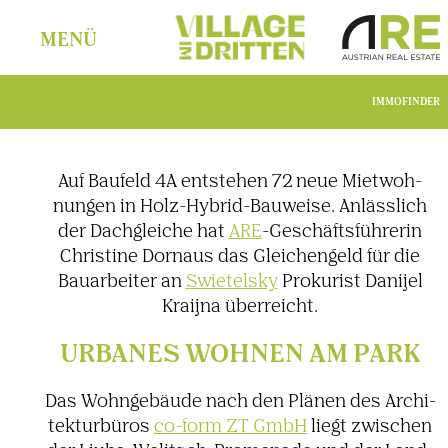
MENÜ
IMMOFINDER
Auf Baufeld 4A entstehen 72 neue Miet­woh­
nungen in Holz-Hybrid-Bauweise. Anläss­lich
der Dach­gleiche hat
ARE
-Geschäfts­füh­rerin
Chris­tine Dornaus das Glei­chen­geld für die
Bauar­beiter an
Swie­telsky
Proku­rist Danijel
Kraijna über­reicht.
URBANES WOHNEN AM PARK
Das Wohn­ge­bäude nach den Plänen des Archi­
tek­tur­büros
co-form ZT GmbH
liegt zwischen