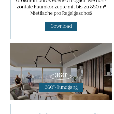
Groß­raum­büros ebenso möglich wie hori­
zon­tale Raum­kon­zepte mit bis zu 880 m²
Miet­fläche pro Regel­ge­schoß
Down­load
360°-Rund­gang