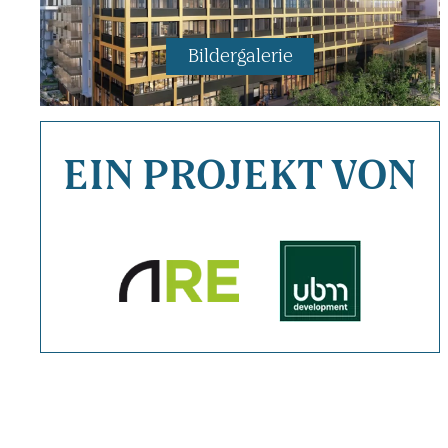
Bilder­ga­lerie
Bilder­ga­lerie
EIN PROJEKT VON