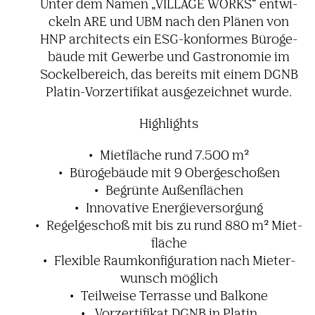
Unter dem Namen „VILLAGE WORKS“ entwi­
ckeln ARE und UBM nach den Plänen von
HNP archi­tects ein ESG-konformes Büro­ge­
bäude mit Gewerbe und Gastro­nomie im
Sockel­be­reich, das bereits mit einem DGNB
Platin-Vorzer­ti­fikat ausge­zeichnet wurde.
High­lights
Miet­fläche rund 7.500 m²
Büro­ge­bäude mit 9 Ober­ge­schoßen
Begrünte Außen­flä­chen
Inno­va­tive Ener­gie­ver­sor­gung
Regel­ge­schoß mit bis zu rund 880 m² Miet­
fläche
Flexible Raum­kon­fi­gu­ra­tion nach Mieter­
wunsch möglich
Teil­weise Terrasse und Balkone
Vorzer­ti­fikat DGNB in Platin