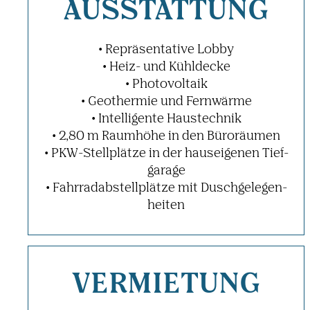
AUSSTAT­TUNG
• Reprä­sen­ta­tive Lobby
• Heiz- und Kühl­decke
• Photo­vol­taik
• Geothermie und Fern­wärme
• Intel­li­gente Haus­technik
• 2,80 m Raum­höhe in den Büro­räumen
• PKW-Stell­plätze in der haus­ei­genen Tief­
ga­rage
• Fahr­rad­ab­stell­plätze mit Dusch­ge­le­gen­
heiten
VERMIE­TUNG