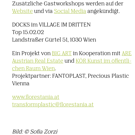
Zusätz­liche Gast­work­shops werden auf der
Website
und via
Social Media
ange­kün­digt.
DOCKS im VILLAGE IM DRITTEN
Top 15.02.02
Land­straßer Gürtel 51, 1030 Wien
Ein Projekt von
BIG ART
in Koope­ra­tion mit
ARE
Austrian Real Estate
und
KÖR Kunst im öffent­li­
chen Raum Wien
.
Projekt­partner: FANTO­PLAST, Precious Plastic
Vienna
www.​florestania.​at
trans­form­plastic@​florestania.​at
Bild: © Sofia Zorzi