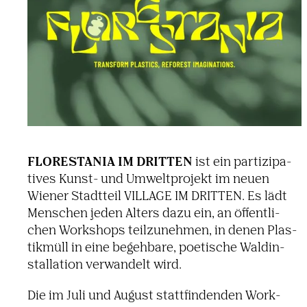
FLORE­STANIA IM DRITTEN
ist ein parti­zi­pa­
tives Kunst- und Umwelt­pro­jekt im neuen
Wiener Stadt­teil VILLAGE IM DRITTEN. Es lädt
Menschen jeden Alters dazu ein, an öffent­li­
chen Work­shops teil­zu­nehmen, in denen Plas­
tik­müll in eine begeh­bare, poeti­sche Wald­in­
stal­la­tion verwan­delt wird.
Die im Juli und August statt­fin­denden Work­