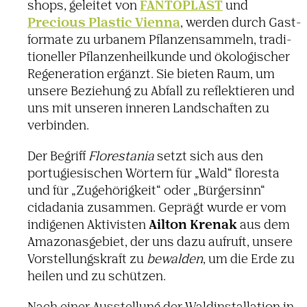
FANTO­PLAST
shops, geleitet von
und
Precious Plastic Vienna
, werden durch Gast­
for­mate zu urbanem Pflan­zen­sam­meln, tradi­
tio­neller Pflan­zen­heil­kunde und ökolo­gi­scher
Rege­ne­ra­tion ergänzt. Sie bieten Raum, um
unsere Bezie­hung zu Abfall zu reflek­tieren und
uns mit unseren inneren Land­schaften zu
verbinden.
Der Begriff
Flore­stania
setzt sich aus den
portu­gie­si­schen Wörtern für „Wald“ floresta
und für „Zuge­hö­rig­keit“ oder „Bürger­sinn“
cidadania zusammen. Geprägt wurde er vom
Ailton Krenak
indi­genen Akti­visten
aus dem
Amazo­nas­ge­biet, der uns dazu aufruft, unsere
Vorstel­lungs­kraft zu
bewalden
, um die Erde zu
heilen und zu schützen.