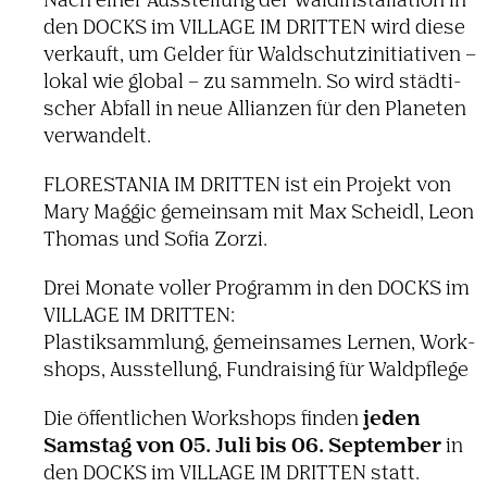
Nach einer Ausstel­lung der Wald­in­stal­la­tion in
den DOCKS im VILLAGE IM DRITTEN wird diese
verkauft, um Gelder für Wald­schutz­in­itia­tiven –
lokal wie global – zu sammeln. So wird städ­ti­
scher Abfall in neue Alli­anzen für den Planeten
verwan­delt.
FLORE­STANIA IM DRITTEN ist ein Projekt von
Mary Maggic gemeinsam mit Max Scheidl, Leon
Thomas und Sofia Zorzi.
Drei Monate voller Programm in den DOCKS im
VILLAGE IM DRITTEN:
Plas­tik­samm­lung, gemein­sames Lernen, Work­
shops, Ausstel­lung, Fund­rai­sing für Wald­pflege
jeden
Die öffent­li­chen Work­shops finden
Samstag von 05. Juli bis 06. September
in
den DOCKS im VILLAGE IM DRITTEN statt.