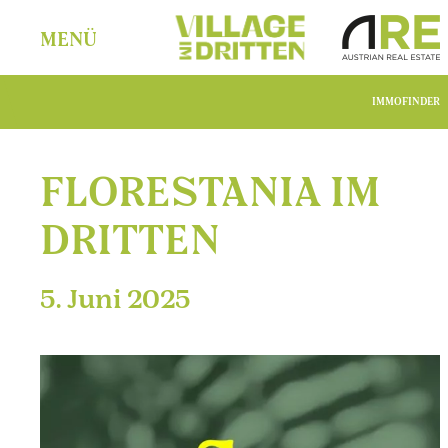
MENÜ
IMMOFINDER
FLORE­STANIA IM
DRITTEN
5. Juni 2025